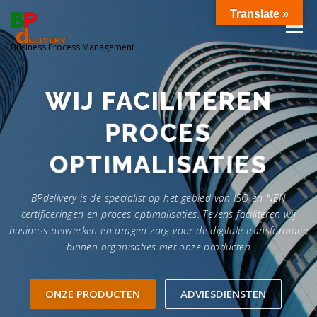
Ga
Translate »
naar
Menu
de
Business Process Management
inhoud
OVER ONS
DOWNLOADS
WIJ FACILITEREN
PROCES
OPTIMALISATIES
BPdelivery is de specialist op het gebied van ISO en NEN
certificeringen en proces optimalisaties. Tevens faciliteren wij
business netwerken en dragen zorg voor de digitale transformatie
binnen organisaties met onze producten
ONZE PRODUCTEN
ADVIESDIENSTEN