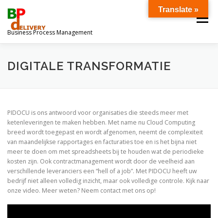
Ga
Translate »
naar
Menu
de
Business Process Management
inhoud
OVER ONS
DOWNLOADS
DIGITALE TRANSFORMATIE
PIDOCU is ons antwoord voor organisaties die steeds meer met
ketenleveringen te maken hebben. Met name nu Cloud Computing
breed wordt toegepast en wordt afgenomen, neemt de complexiteit
van maandelijkse rapportages en facturaties toe en is het bijna niet
meer te doen om met spreadsheets bij te houden wat de periodieke
kosten zijn. Ook contractmanagement wordt door de veelheid aan
verschillende leveranciers een “hell of a job”. Met PIDOCU heeft uw
bedrijf niet alleen volledig inzicht, maar ook volledige controle. Kijk naar
onze video. Meer weten? Neem contact met ons op!