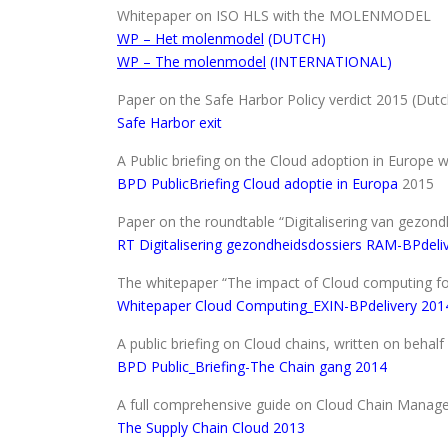
Whitepaper on ISO HLS with the MOLENMODEL
WP – Het molenmodel
(DUTCH)
WP – The molenmodel
(INTERNATIONAL)
Paper on the Safe Harbor Policy verdict 2015 (Dut
Safe Harbor exit
A Public briefing on the Cloud adoption in Europe
BPD PublicBriefing Cloud adoptie in Europa
2015
Paper on the roundtable “Digitalisering van gezon
RT Digitalisering gezondheidsdossiers RAM-BPdeli
The whitepaper “The impact of Cloud computing fo
Whitepaper Cloud Computing_EXIN-BPd
elivery 201
A public briefing on Cloud chains, written on beha
BPD Public_Briefing-The Chain gang
2014
A full comprehensive guide on Cloud Chain Manag
The Supply Chain Cloud
2013