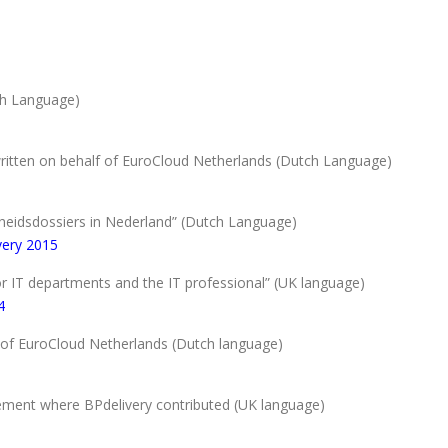
ch Language)
 written on behalf of EuroCloud Netherlands (Dutch Language)
dheidsdossiers in Nederland” (Dutch Language)
very 2015
r IT departments and the IT professional” (UK language)
4
lf of EuroCloud Netherlands (Dutch language)
ement where BPdelivery contributed (UK language)