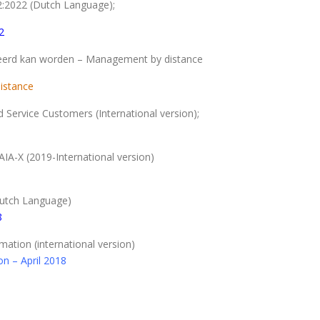
02:2022 (Dutch Language);
2
liteerd kan worden – Management by distance
istance
 Service Customers (International version);
IA-X (2019-International version)
Dutch Language)
8
mation (international version)
n – April 2018