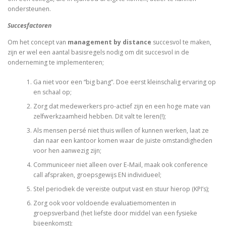
ondersteunen.
Succesfactoren
Om het concept van
management by distance
succesvol te maken,
zijn er wel een aantal basisregels nodig om dit succesvol in de
onderneming te implementeren;
Ga niet voor een “big bang”. Doe eerst kleinschalig ervaring op
en schaal op;
Zorg dat medewerkers pro-actief zijn en een hoge mate van
zelfwerkzaamheid hebben. Dit valt te leren(!);
Als mensen persé niet thuis willen of kunnen werken, laat ze
dan naar een kantoor komen waar de juiste omstandigheden
voor hen aanwezig zijn;
Communiceer niet alleen over E-Mail, maak ook conference
call afspraken, groepsgewijs EN individueel;
Stel periodiek de vereiste output vast en stuur hierop (KPI’s);
Zorg ook voor voldoende evaluatiemomenten in
groepsverband (het liefste door middel van een fysieke
bijeenkomst);