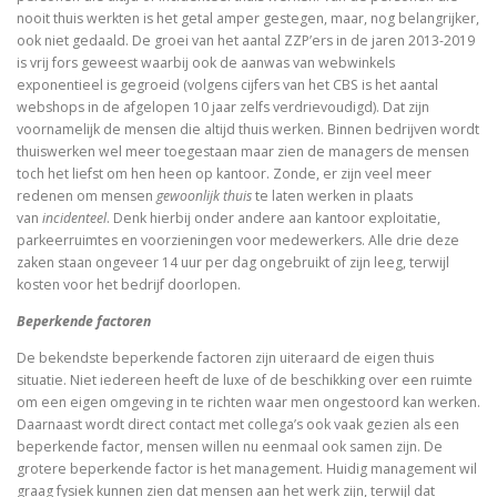
nooit thuis werkten is het getal amper gestegen, maar, nog belangrijker,
ook niet gedaald. De groei van het aantal ZZP’ers in de jaren 2013-2019
is vrij fors geweest waarbij ook de aanwas van webwinkels
exponentieel is gegroeid (volgens cijfers van het CBS is het aantal
webshops in de afgelopen 10 jaar zelfs verdrievoudigd). Dat zijn
voornamelijk de mensen die altijd thuis werken. Binnen bedrijven wordt
thuiswerken wel meer toegestaan maar zien de managers de mensen
toch het liefst om hen heen op kantoor. Zonde, er zijn veel meer
redenen om mensen
gewoonlijk thuis
te laten werken in plaats
van
incidenteel
. Denk hierbij onder andere aan kantoor exploitatie,
parkeerruimtes en voorzieningen voor medewerkers. Alle drie deze
zaken staan ongeveer 14 uur per dag ongebruikt of zijn leeg, terwijl
kosten voor het bedrijf doorlopen.
Beperkende factoren
De bekendste beperkende factoren zijn uiteraard de eigen thuis
situatie. Niet iedereen heeft de luxe of de beschikking over een ruimte
om een eigen omgeving in te richten waar men ongestoord kan werken.
Daarnaast wordt direct contact met collega’s ook vaak gezien als een
beperkende factor, mensen willen nu eenmaal ook samen zijn. De
grotere beperkende factor is het management. Huidig management wil
graag fysiek kunnen zien dat mensen aan het werk zijn, terwijl dat