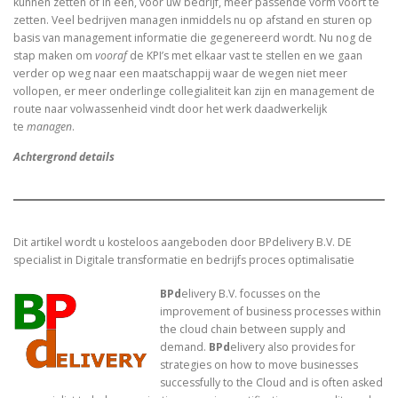
kunnen zetten of in een, voor uw bedrijf, meer passende vorm voort te
zetten. Veel bedrijven managen inmiddels nu op afstand en sturen op
basis van management informatie die gegenereerd wordt. Nu nog de
stap maken om
vooraf
de KPI’s met elkaar vast te stellen en we gaan
verder op weg naar een maatschappij waar de wegen niet meer
vollopen, er meer onderlinge collegialiteit kan zijn en management de
route naar volwassenheid vindt door het werk daadwerkelijk
te
managen
.
Achtergrond details
Dit artikel wordt u kosteloos aangeboden door BPdelivery B.V. DE
specialist in Digitale transformatie en bedrijfs proces optimalisatie
B
P
d
elivery B.V. focusses on the
improvement of business processes within
the cloud chain between supply and
demand.
B
P
d
elivery
also provides for
strategies on how to move businesses
successfully to the Cloud and is often asked