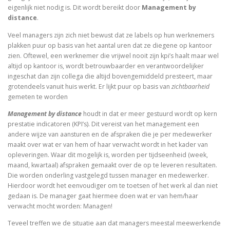
eigenlijk niet nodig is. Dit wordt bereikt door
Management by
distance
.
Veel managers zijn zich niet bewust dat ze labels op hun werknemers
plakken puur op basis van het aantal uren dat ze diegene op kantoor
zien. Oftewel, een werknemer die vrijwel nooit zijn kpi’s haalt maar wel
altijd op kantoor is, wordt betrouwbaarder en verantwoordelijker
ingeschat dan zijn collega die altijd bovengemiddeld presteert, maar
grotendeels vanuit huis werkt. Er lijkt puur op basis van
zichtbaarheid
gemeten te worden
Management by distance
houdt in dat er meer gestuurd wordt op kern
prestatie indicatoren (KPI’s). Dit vereist van het management een
andere wijze van aansturen en de afspraken die je per medewerker
maakt over wat er van hem of haar verwacht wordt in het kader van
opleveringen. Waar dit mogelijk is, worden per tijdseenheid (week,
maand, kwartaal) afspraken gemaakt over de op te leveren resultaten.
Die worden onderling vastgelegd tussen manager en medewerker.
Hierdoor wordt het eenvoudiger om te toetsen of het werk al dan niet
gedaan is. De manager gaat hiermee doen wat er van hem/haar
verwacht mocht worden: Managen!
Teveel treffen we de situatie aan dat managers meestal meewerkende