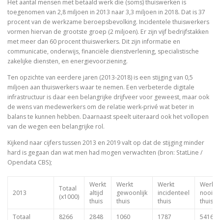
Het aantal mensen met betaald werk die (soms) thuiswerken is
toegenomen van 2,8 miljoen in 2013 naar 3,3 miljoen in 2018. Dat is 37
procent van de werkzame beroepsbevolking. Incidentele thuiswerkers
vormen hiervan de grootste groep (2 miljoen). Er zijn vijf bedrijfstakken
met meer dan 60 procent thuiswerkers. Dit zijn informatie en
communicatie, onderwijs, financiële dienstverlening, specialistische
zakelijke diensten, en energievoorziening.
Ten opzichte van eerdere jaren (2013-2018) is een stijging van 0,5
miljoen aan thuiswerkers waar te nemen. Een verbeterde digitale
infrastructuur is daar een belangrijke drijfveer voor geweest, maar ook
de wens van medewerkers om de relatie werk-privé wat beter in
balans te kunnen hebben. Daarnaast speelt uiteraard ook het vollopen
van de wegen een belangrijke rol.
Kijkend naar cijfers tussen 2013 en 2019 valt op dat de stijging minder
hard is gegaan dan wat men had mogen verwachten (bron: StatLine /
Opendata CBS);
Werkt
Werkt
Werkt
Werkt
Totaal
2013
altijd
gewoonlijk
incidenteel
nooit
(x1000)
thuis
thuis
thuis
thuis
Totaal
8266
2848
1060
1787
5416