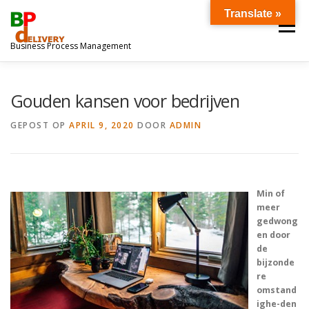
Ga
Translate »
naar
Menu
de
Business Process Management
inhoud
OVER ONS
DOWNLOADS
Gouden kansen voor bedrijven
GEPOST OP
APRIL 9, 2020
DOOR
ADMIN
Min of
meer
gedwong
en door
de
bijzonde
re
omstand
ighe-den