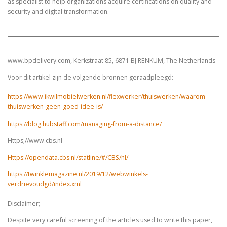
as specialist to help organizations acquire certifications on quality and
security and digital transformation.
www.bpdelivery.com, Kerkstraat 85, 6871 BJ RENKUM, The Netherlands
Voor dit artikel zijn de volgende bronnen geraadpleegd:
https://www.ikwilmobielwerken.nl/flexwerker/thuiswerken/waarom-
thuiswerken-geen-goed-idee-is/
https://blog.hubstaff.com/managing-from-a-distance/
Https;//www.cbs.nl
Https://opendata.cbs.nl/statline/#/CBS/nl/
https://twinklemagazine.nl/2019/12/webwinkels-
verdrievoudgd/index.xml
Disclaimer;
Despite very careful screening of the articles used to write this paper,