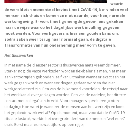
waarin
de wereld zich momenteel bevindt met CoViD-19, be- vinden veel
mensen zich thuis en komen ze niet naar de, voor hen, normale
werkomgeving. Er wordt met gemengde gevoe- lens gekeken
naar de wijze waarop het dagelijkse werk invulling gegeven
moet worden. Voor werkgevers is hier een gouden kans om,
zodra zaken weer terug naar normaal gaan, de digitale
transformatie van hun onderneming meer vorm te geven
.
Het thuiswerken
In met name de dienstensector is thuiswerken niets vreemds meer.
Sterker nog, de vaste werktijden worden flexibeler als men, niet meer
aan kantoortijden gebonden, zelf kan uitmaken wanneer exact aan het
werk gegaan wordt en wanneer dingen gedaan worden die niet
werkgerelateerd zijn. Een van de bijkomend voordelen; de reistijd naar
het werk kan al overgeslagen worden. Een van de nadelen; het directe
contact met collega’s ontbreekt. Voor managers speelt een grotere
uitdaging: Hoe weet je wanneer de mensen aan het werk zijn en komt
het geplande werk wel af? Op dit moment, maar voordat de CoViD-19
situatie losbrak, werkte het overgrote deel van de mensen “wel eens”
thuis. Eerst maar eens wat cijfers op een rijtje;