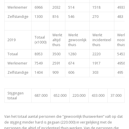
Werknemer
6966
2032
514
1518
4933
Zelfstandige
1300
816
546
270
483
Werkt
Werkt
Werkt
Werkt
Totaal
2019
altijd
gewoonlijk
incidenteel
nooit
(x1000)
thuis
thuis
thuis
thuis
Totaal
8953
3500
1280
2220
5453
Werknemer
7549
2591
674
1917
4958
Zelfstandige
1404
909
606
303
495
Stijgingen
687.000
652.000
220.000
433.000
37.000
totaal
Van het totaal aantal personen die “gewoonlijk thuiswerken” valt op dat
de stijging minder hard is gegaan (220.000) in vergelijking met de
personen die altijd of incidenteel thuis werken. Van de personen die