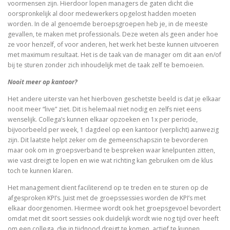
voormensen zijn. Hierdoor lopen managers de gaten dicht die
oorspronkelijk al door medewerkers opgelost hadden moeten
worden. In de al genoemde beroepsgroepen heb je, in de meeste
gevallen, te maken met professionals. Deze weten als geen ander hoe
ze voor henzelf, of voor anderen, het werk het beste kunnen uitvoeren
met maximum resultaat. Het is de taak van de manager om dit aan en/of
bij te sturen zonder zich inhoudelijk met de taak zelf te bemoeien.
Nooit meer op kantoor?
Het andere uiterste van het hierboven geschetste beeld is dat je elkaar
nooit meer “live” ziet. Dit is helemaal niet nodig en zelfs niet eens
wenselijk. Collega’s kunnen elkaar opzoeken en 1x per periode,
bijvoorbeeld per week, 1 dagdeel op een kantoor (verplicht) aanwezig
zijn. Dit laatste helpt zeker om de gemeenschapszin te bevorderen
maar ook om in groepsverband te bespreken waar knelpunten zitten,
wie vast dreigt te lopen en wie wat richting kan gebruiken om de klus
toch te kunnen klaren.
Het management dient faciliterend op te treden en te sturen op de
afgesproken KPI’s. Juist met de groepssessies worden de KPI’s met
elkaar doorgenomen. Hiermee wordt ook het groepsgevoel bevordert
omdat met dit soort sessies ook duidelijk wordt wie nog tijd over heeft
om een collega, die in tijdnood dreigt te komen, actief te kunnen