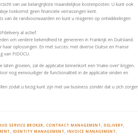
erzicht van uw belangrijkste maandelijkse kostenposten. U kunt ook
bije toekomst geen financiële verrassingen kent.
ats van de randvoorwaarden en kunt u reageren op ontwikkelingen
Pdelivery al actief.
en om verdere bekendheid te genereren in Frankrijk en Duitsland.
r haar oplossingen. En met succes: met diverse Duitse en Franse
ing van PIDOCU.
 laten groeien, zal de applicatie binnenkort een ‘make-over’ krijgen.
or nog eenvoudiger de functionaliteit in de applicatie vinden en
ellen zodat u bezig kunt zijn met uw business zonder dat u zich zorge
OUD SERVICE BROKER
,
CONTRACT MANAGEMENT
,
DELIVERY
,
MENT
,
IDENTITY MANAGEMENT
,
INVOICE MANAGEMENT
,