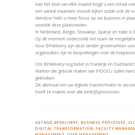
Aan het eind van elke maand krijgt u een totaal ov
een aantal maanden vooruit kijken zodat ook de na
Hierdoor hebt u meer focus op uw business in pla
voordat deze plaatsvinden.
In Nederland, België, Slowakije, Spanje en Italië is B
Op dit moment onderzoekt het team de mogelijkhed
Voor BPdelivery zijn deze landen groeimarkten voo
organisaties zijn er besprekingen over de toepass
Om BPdelivery nog beter in Frankrijk en Duitsland te
Klanten die gebruik maken van PIDOCU zullen hierdo
gebruiken.
Dit allemaal om uw digitale transformatie te versn
hoeft te maken over alle bedrijfsprocessen.
GETAGD
BPDELIVERY
,
BUSINESS PROCESSES
,
CL
DIGITAL TRANSFORMATION
,
FACILITY MANAGE
MANAGEMENT
,
USER MANAGEMENT