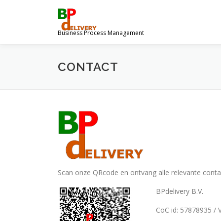
Ga
naar
de
Business Process Management
inhoud
CONTACT
Scan onze QRcode en ontvang alle relevante cont
BPdelivery B.V.
CoC id: 57878935 /