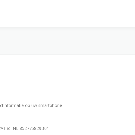
actinformatie op uw smartphone
 VAT id: NL 852775829B01