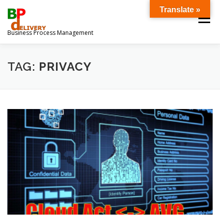
Ga
Translate »
naar
Menu
de
Business Process Management
inhoud
OVER ONS
DOWNLOADS
TAG:
PRIVACY