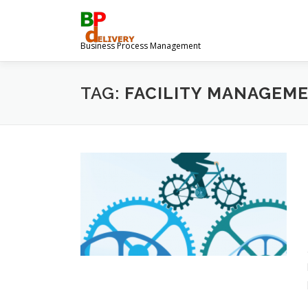
Ga
naar
de
Business Process Management
inhoud
TAG:
FACILITY MANAGEM