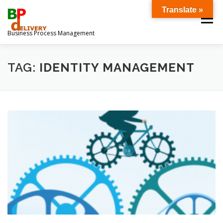
Ga
Translate »
naar
Menu
de
Business Process Management
inhoud
OVER ONS
DOWNLOADS
TAG:
IDENTITY MANAGEMENT